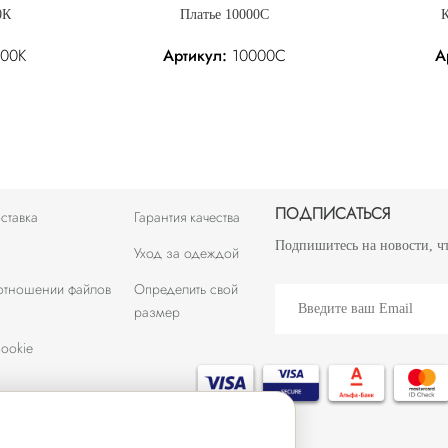
0К
Платье 10000С
К
00К
Артикул:
10000С
А
: 142.60 р.
142.60 р.
Без налога: 142.60 р.
434.00 р.
ПОДПИСАТЬСЯ
ставка
Гарантия качества
Подпишитесь на новости, ч
Уход за одеждой
 отношении файлов
Определить свой
размер
ookie
2012