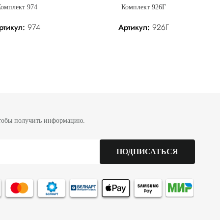
омплект 974
Комплект 926Г
ртикул:
974
Артикул:
926Г
Без налога: 434.00 р.
331.70 р.
Без налога: 331.70 р.
3
тобы получить информацию.