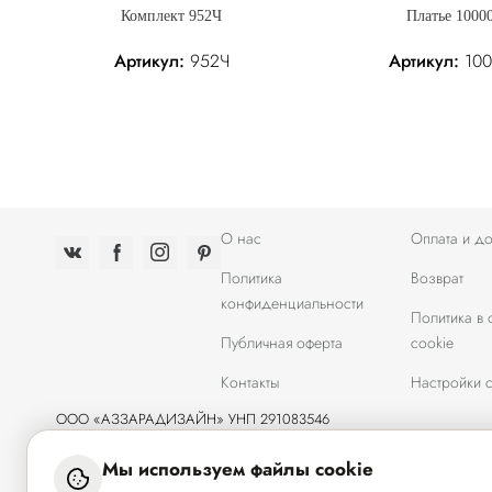
Комплект 952Ч
Платье 1000
Артикул:
952Ч
Артикул:
100
р.
358.05 р.
Без налога: 358.05 р.
142.60 р.
Без налога
О нас
Оплата и до
Политика
Возврат
конфиденциальности
Политика в
Публичная оферта
cookie
Контакты
Настройки c
ООО «АЗЗАРАДИЗАЙН» УНП 291083546
Республика Беларусь, 224020, г. Брест, ул. Янки Купалы, 1/5-2
Свидетельство о государственной регистрации N0061039 от 15.06.
Мы используем файлы cookie
выдано Администрацией Ленинского района г.Брест