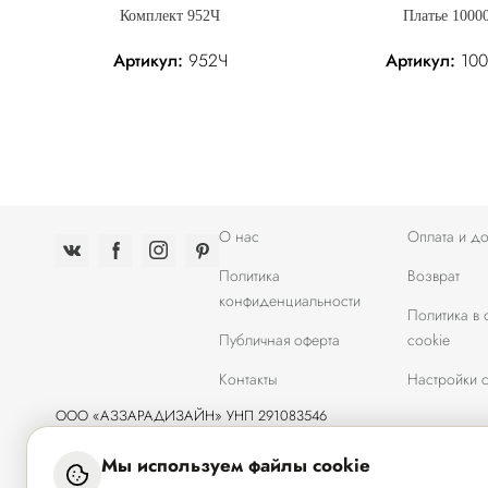
Комплект 952Ч
Платье 1000
Артикул:
952Ч
Артикул:
100
р.
358.05 р.
Без налога: 358.05 р.
142.60 р.
Без налога
О нас
Оплата и до
Политика
Возврат
конфиденциальности
Политика в
Публичная оферта
cookie
Контакты
Настройки c
ООО «АЗЗАРАДИЗАЙН» УНП 291083546
Республика Беларусь, 224020, г. Брест, ул. Янки Купалы, 1/5-2
Свидетельство о государственной регистрации N0061039 от 15.06.
Мы используем файлы cookie
выдано Администрацией Ленинского района г.Брест