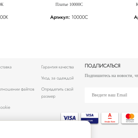
0К
Платье 10000С
К
00К
Артикул:
10000С
А
: 142.60 р.
142.60 р.
Без налога: 142.60 р.
434.00 р.
ПОДПИСАТЬСЯ
ставка
Гарантия качества
Подпишитесь на новости, ч
Уход за одеждой
 отношении файлов
Определить свой
размер
ookie
2012