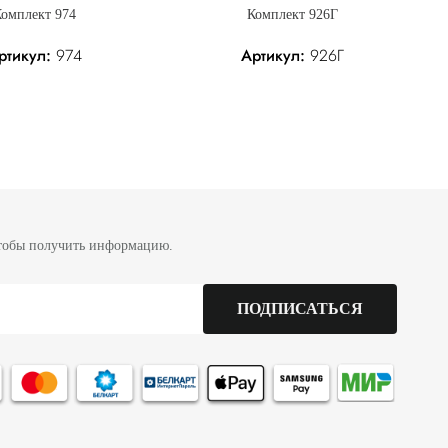
омплект 974
Комплект 926Г
ртикул:
974
Артикул:
926Г
Без налога: 434.00 р.
331.70 р.
Без налога: 331.70 р.
3
тобы получить информацию.