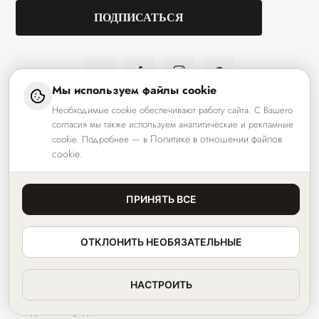
Мы используем файлы cookie
ООО «АЗЗАРАДИЗАЙН» УНП 291083546
Необходимые cookie обеспечивают работу сайта. С Вашего
Республика Беларусь, 224020, г. Брест, ул. Янки Купалы, 1/5-2
согласия мы также используем аналитические и рекламные
Свидетельство о государственной регистрации N0061039 от
Политике в отношении файлов
cookie. Подробнее — в
15.06.2012
cookie
.
выдано Администрацией Ленинского района г.Брест
Регистрация в Торговом реестре РБ 15.12.2022 №547713
Обработка заказов: с 9-00 до 17-00, выходные дни - суббота и
ПРИНЯТЬ ВСЕ
воскресенье
Телефон: +375(162)541-000 e-mail: sales@azzara.by
ОТКЛОНИТЬ НЕОБЯЗАТЕЛЬНЫЕ
НАСТРОИТЬ
© Аzzara 2011-2026
Создание и продвижение сайтов - InternetSozdateli